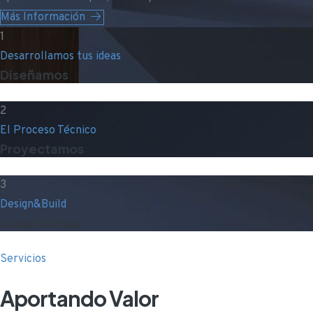
Más Información
1
Desarrollamos tus ideas
Diseñamos
2
El Proceso Técnico
Proyectamos
3
Design&Build
Construimos
Servicios
Aportando Valor